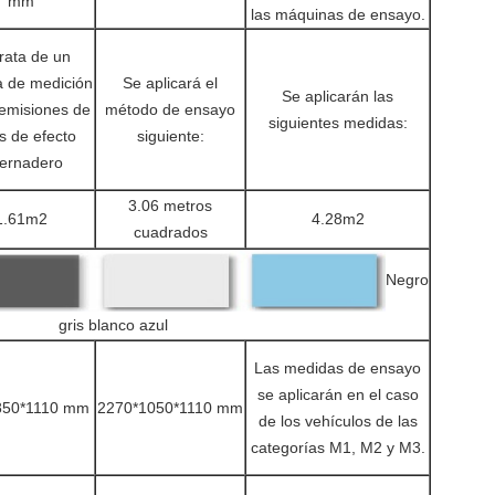
mm
las máquinas de ensayo.
rata de un
a de medición
Se aplicará el
Se aplicarán las
 emisiones de
método de ensayo
siguientes medidas:
s de efecto
siguiente:
vernadero
3.06 metros
1.61m2
4.28m2
cuadrados
Negro
gris blanco azul
Las medidas de ensayo
se aplicarán en el caso
850*1110 mm
2270*1050*1110 mm
de los vehículos de las
categorías M1, M2 y M3.