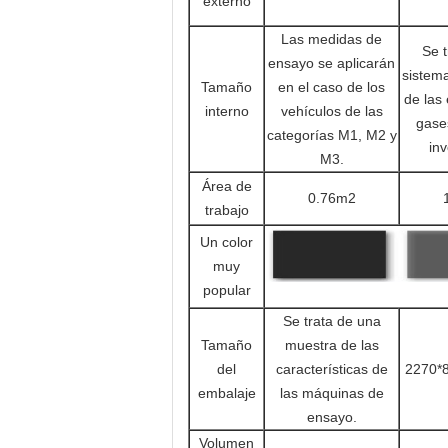
externo
Las medidas de
Se t
ensayo se aplicarán
sistem
Tamaño
en el caso de los
de las
interno
vehículos de las
gase
categorías M1, M2 y
in
M3.
Área de
0.76m2
trabajo
Un color
muy
popular
Se trata de una
Tamaño
muestra de las
del
características de
2270*
embalaje
las máquinas de
ensayo.
Volumen