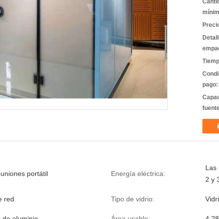
Canti
mínim
Preci
Detal
empa
Tiemp
Condi
pago:
Capac
fuent
Las 
uniones portátil
Energía eléctrica:
2 y 
e red
Tipo de vidrio:
Vidr
a de aluminio
Área usable:
4.2