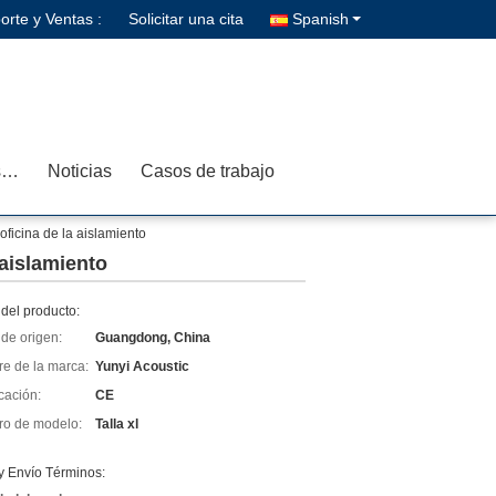
orte y Ventas :
Solicitar una cita
Spanish
Contacta con nosotros
Noticias
Casos de trabajo
oficina de la aislamiento
 aislamiento
del producto:
de origen:
Guangdong, China
e de la marca:
Yunyi Acoustic
icación:
CE
o de modelo:
Talla xl
y Envío Términos: