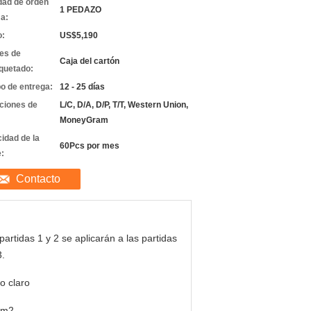
dad de orden
1 PEDAZO
a:
o:
US$5,190
les de
Caja del cartón
quetado:
o de entrega:
12 - 25 días
ciones de
L/C, D/A, D/P, T/T, Western Union,
MoneyGram
idad de la
60Pcs por mes
e:
Contacto
partidas 1 y 2 se aplicarán a las partidas
3.
io claro
8m2