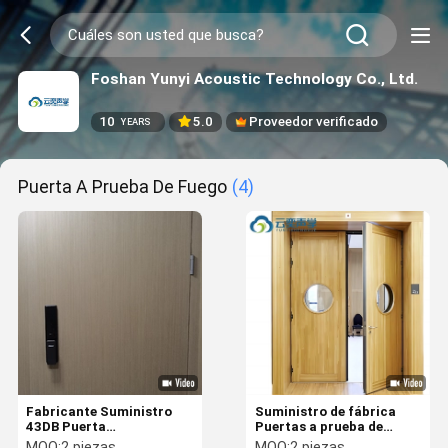
Foshan Yunyi Acoustic Technology Co., Ltd.
10
5.0
Proveedor verificado
YEARS
Puerta A Prueba De Fuego
(4)
Fabricante Suministro
Suministro de fábrica
43DB Puerta
Puertas a prueba de
insonorizada de acero
fuego Acústico de acero
MOQ:
2 piezas
MOQ:
2 piezas