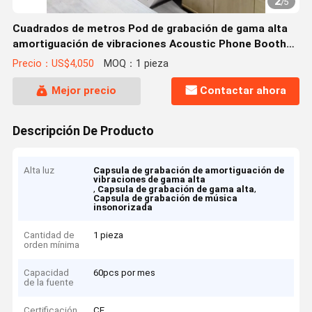
2
/
5
Cuadrados de metros Pod de grabación de gama alta
amortiguación de vibraciones Acoustic Phone Booth
Soundproof Musically Booth Reunión Booth Off
Precio：US$4,050
MOQ：1 pieza
Mejor precio
Contactar ahora
Descripción De Producto
Alta luz
Capsula de grabación de amortiguación de
vibraciones de gama alta
,
,
Capsula de grabación de gama alta
Capsula de grabación de música
insonorizada
Cantidad de
1 pieza
orden mínima
Capacidad
60pcs por mes
de la fuente
Certificación
CE