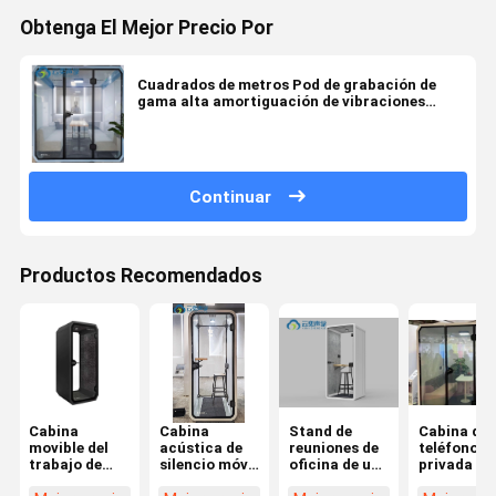
Obtenga El Mejor Precio Por
Cuadrados de metros Pod de grabación de
gama alta amortiguación de vibraciones
Acoustic Phone Booth Soundproof Musically
Booth Reunión Booth Off
Continuar
Productos Recomendados
Cabina
Cabina
Stand de
Cabina de
movible del
acústica de
reuniones de
teléfono
trabajo de
silencio móvil
oficina de un
privada de
oficina para 1
a prueba de
solo asiento
instalació