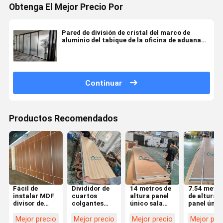
Obtenga El Mejor Precio Por
Pared de división de cristal del marco de
aluminio del tabique de la oficina de aduana
de la fábrica sola
Continuar
Productos Recomendados
Fácil de
Divididor de
14 metros de
7.54 metro
instalar MDF
cuartos
altura panel
de altura d
divisor de
colgantes
único sala
panel únic
compartimiento
para espacios
colgante
personali
de sala
de oficina con
partición con
partición
Mejor precio
Mejor precio
Mejor precio
Mejor pre