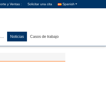
orte y Ventas :
Solicitar una cita
Spanish
Contacta con nosotros
Noticias
Casos de trabajo