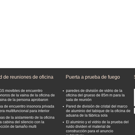
d de reuniones de oficina
Puerta a prueba de fuego
GS movibles de encuentro
paredes de división de vidrio de la
onoros de la vaina de la oficina de
oficina del grueso de 85m m para la
vaina de la persona aprobaron
sala de reunión
na de encuentro insonora privada
Pared de división de cristal del marco
era multifuncional para interior
de aluminio del tabique de la oficina de
aduana de la fábrica sola
nas de la aislamiento de la oficina
a cabina del silencio con la
El aluminio y el vidrio de la prueba del
ección de tamaño multi
ruido dividen el material de
construcción para el anuncio