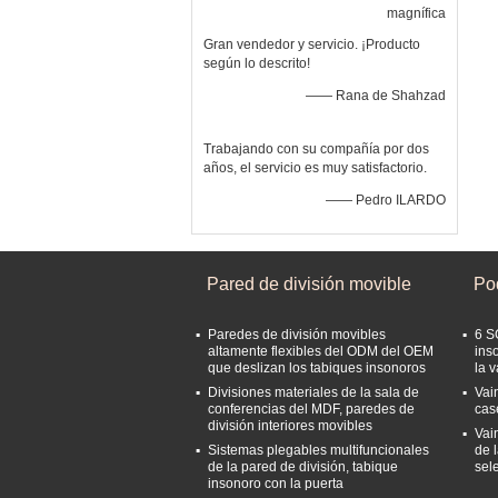
magnífica
Gran vendedor y servicio. ¡Producto
según lo descrito!
—— Rana de Shahzad
Trabajando con su compañía por dos
años, el servicio es muy satisfactorio.
—— Pedro ILARDO
Pared de división movible
Po
Paredes de división movibles
6 S
altamente flexibles del ODM del OEM
ins
que deslizan los tabiques insonoros
la 
Divisiones materiales de la sala de
Vai
conferencias del MDF, paredes de
cas
división interiores movibles
Vai
Sistemas plegables multifuncionales
de l
de la pared de división, tabique
sel
insonoro con la puerta