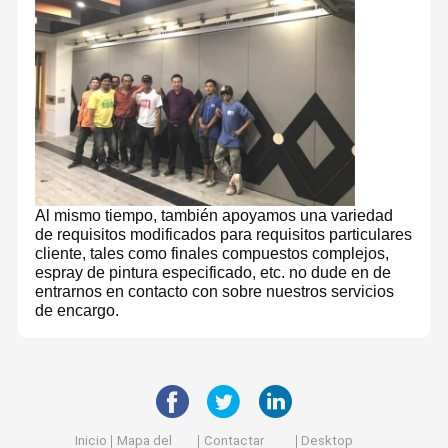
Al mismo tiempo, también apoyamos una variedad
de requisitos modificados para requisitos particulares
cliente, tales como finales compuestos complejos,
espray de pintura especificado, etc. no dude en de
entrarnos en contacto con sobre nuestros servicios
de encargo.
Foshan Yunyi Acoustic Technology Co., Ltd. y sus
se encuentra en Foshan, la capital de los
subsidiarios
,
materiales de construcción en China.
En Casa
Productos
Sobre
Recorrido
Somos una fábrica profesional de muros de vidrio y
particiones móviles, que puede proporcionar servicios
Nosotros
Por La
desde diseño, suministro de materiales hasta envío e
Fábrica
instalación.
Inicio
Mapa del
Contactar
Desktop