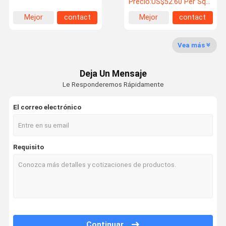
Precio:
US$52.60 Per Square Meter
de melamina MDF
fábrica sola
Mejor
contact
Mejor
contact
precio
precio
Vea más
Deja Un Mensaje
Le Responderemos Rápidamente
El correo electrónico
Requisito
Continuar