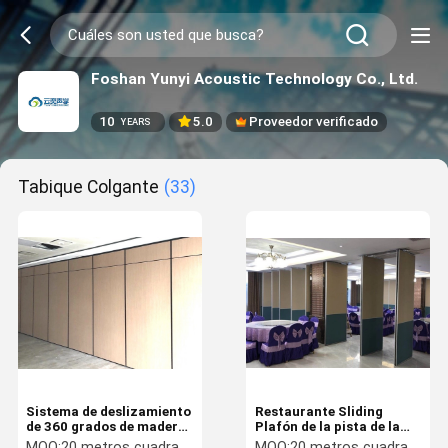
Foshan Yunyi Acoustic Technology Co., Ltd.
10
5.0
Proveedor verificado
YEARS
Tabique Colgante
(33)
Sistema de deslizamiento
Restaurante Sliding
de 360 grados de madera
Plafón de la pista de la
de techo de pista
sala colgante divisores de
MOQ:
20 metros cuadrados
MOQ:
20 metros cuadrados