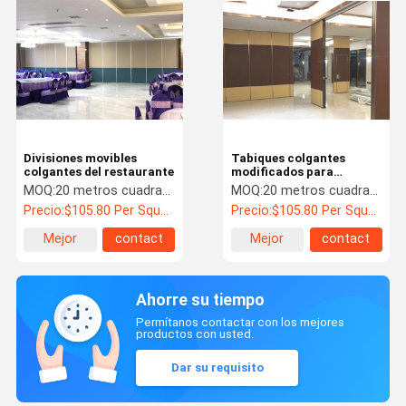
Divisiones movibles
Tabiques colgantes
colgantes del restaurante
modificados para
requisitos particulares de
MOQ:
20 metros cuadrados
MOQ:
20 metros cuadrados
la conferencia
Precio:
$105.80 Per Square Meter
Precio:
$105.80 Per Square Meter
Mejor
contact
Mejor
contact
precio
precio
Ahorre su tiempo
Permítanos contactar con los mejores
productos con usted.
Dar su requisito