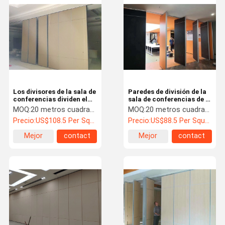
Puerta resistente al fuego
Puerta a prueba de fuego
Pared de división movible
Partición de pared operable
Los divisores de la sala de
Paredes de división de la
tabique colgante
conferencias dividen el
sala de conferencias de la
mueble con súplica
ejecución del OEM con
MOQ:
20 metros cuadrados
MOQ:
20 metros cuadrados
estética
hasta 4 metros de altura
Cabina telefónica insonorizada
Precio:
US$108.5 Per Square Meter
Precio:
US$88.5 Per Square Meter
Mejor
contact
Mejor
contact
Pod de reuniones de oficina
precio
precio
Consolador de oficina móvil
Pared divisoria de vidrio de oficina