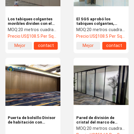
Los tabiques colgantes
El SGS aprobó los
movibles dividen con el
tabiques colgantes,
material de aluminio de la
mantenimiento de Hall
MOQ:
20 metros cuadrados
MOQ:
20 metros cuadrados
cara del perfil
Partition With Wood Easy
Precio:
US$108.5 Per Square Meter
Precio:
US$108.5 Per Square Meter
Mejor
contact
Mejor
contact
precio
precio
Puerta de bolsillo Divisor
Pared de división de
de habitación con
cristal del marco de
acabado en bruto y
aluminio del tabique de la
MOQ:
20 metros cuadrados
cubierta de tela y tablero
oficina de aduana de la