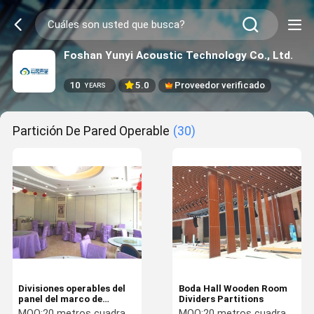
Foshan Yunyi Acoustic Technology Co., Ltd.
10
5.0
Proveedor verificado
YEARS
Partición De Pared Operable
(30)
Divisiones operables del
Boda Hall Wooden Room
panel del marco de
Dividers Partitions
aluminio
MOQ:
20 metros cuadrados
MOQ:
20 metros cuadrados