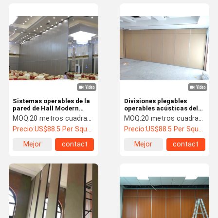
Sistemas operables de la
Divisiones plegables
pared de Hall Modern
operables acústicas del
Fold Partition Walls del
panel del SGS para la sala
MOQ:
20 metros cuadrados
MOQ:
20 metros cuadrados
banquete del hotel
de conferencias
Precio:
US$88.5 Per Square Meter
Precio:
US$88.5 Per Square Meter
Mejor
contact
Mejor
contact
precio
precio