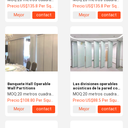
Precio:
US$135.8 Per Square Meter
Precio:
US$135.8 Per Square Meter
Mejor
contact
Mejor
contact
precio
precio
Banquete Hall Operable
Las divisiones operables
Wall Partitions
acústicas de la pared con
el marco de aluminio ISO
MOQ:
20 metros cuadrados
MOQ:
20 metros cuadrados
aprobaron
Precio:
$108.80 Per Square Meter
Precio:
US$88.5 Per Square Meter
Mejor
contact
Mejor
contact
precio
precio