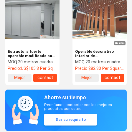
Estructura fuerte
Operable decorativo
operable modificada para
interior de
requisitos particulares
desplazamiento de
MOQ:
20 metros cuadrados
MOQ:
20 metros cuadrados
del tabique de la pared de
aluminio de la pared de
Precio:
US$105.8 Per Square Meter
Precio:
$82.80 Per Square Meter
división
división con grueso del
panel de 100m m
Mejor
contact
Mejor
contact
precio
precio
Ahorre su tiempo
Permítanos contactar con los mejores
productos con usted.
Dar su requisito