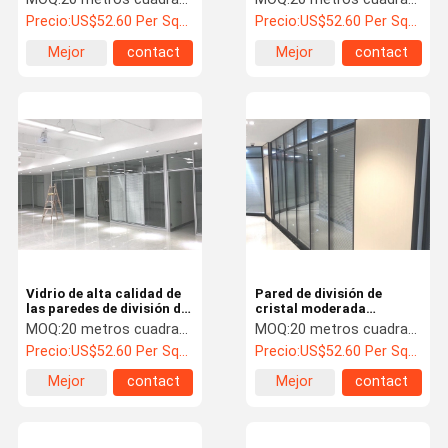
con el marco de aluminio
oficina llena de la pared
Precio:
US$52.60 Per Square Meter
Precio:
US$52.60 Per Square Meter
con las persianas
Mejor
contact
Mejor
contact
precio
precio
Vidrio de alta calidad de
Pared de división de
las paredes de división de
cristal moderada
vidrio de la oficina solo
decorativa
MOQ:
20 metros cuadrados
MOQ:
20 metros cuadrados
para el edificio de
Precio:
US$52.60 Per Square Meter
Precio:
US$52.60 Per Square Meter
oficinas
Mejor
contact
Mejor
contact
precio
precio