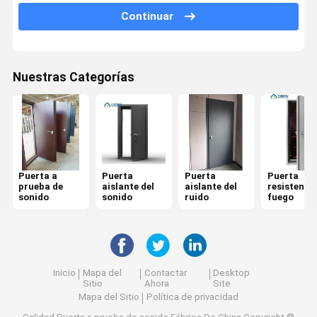
Continuar
Puerta resistente al fuego
Puerta a prueba de fuego
Nuestras Categorías
Pared de división movible
Partición de pared operable
tabique colgante
Cabina telefónica insonorizada
Puerta a
Puerta
Puerta
Puerta
prueba de
aislante del
aislante del
resistente 
sonido
sonido
ruido
fuego
Pod de reuniones de oficina
Consolador de oficina móvil
Pared divisoria de vidrio de oficina
Inicio
Mapa del
Contactar
Desktop
Sitio
Ahora
Site
Mapa del Sitio
Política de privacidad