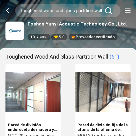
Foshan Yunyi Acoustic Technology Co., Ltd.
10
5.0
Proveedor verificado
YEARS
Toughened Wood And Glass Partition Wall
(51)
Pared de división
Pared de división fija de la
endurecida de madera y
altura de la oficina de
de vidrio de la seguridad
vidrio de división de la
MOQ:
20 metros cuadrados
MOQ:
20 metros cuadrados