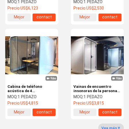
de la oficina que
interfaz USB
MOQ:
1 PEDAZO
MOQ:
1 PEDAZO
perturba, cabina de la
Precio:
US$6,123
Precio:
US$2,530
llamada de oficina fácil
moverse
Mejor
contact
Mejor
contact
precio
precio
Control De
Contacta
Noticias
Casos De
Calidad
Con
Trabajo
Nosotros
Solicitar Una
Cita
Cabina de teléfono
Vainas de encuentro
Puerta a prueba de sonido
acústica de 4
insonoras de la persona
capacidades, cabina de
de la cabina acústica
MOQ:
1 PEDAZO
MOQ:
1 PEDAZO
teléfono privada para la
doble de aluminio de la
Puerta aislante del sonido
Precio:
US$4,815
Precio:
US$3,815
oficina
oficina
Mejor
contact
Mejor
contact
Puerta aislante del ruido
precio
precio
Puerta retardante de llama
Vea más