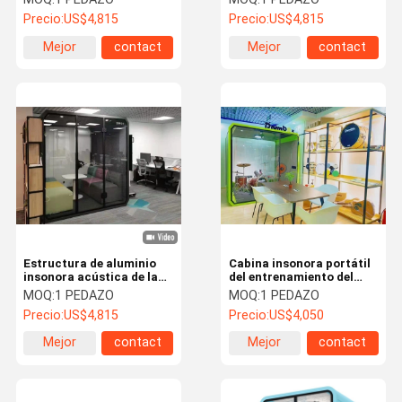
de la CA
trabajo 3.06sqm
Precio:
US$4,815
Precio:
US$4,815
Mejor
contact
Mejor
contact
precio
precio
Estructura de aluminio
Cabina insonora portátil
insonora acústica de la
del entrenamiento del
cabina de teléfono para el
instrumento de música
MOQ:
1 PEDAZO
MOQ:
1 PEDAZO
área pública
Precio:
US$4,815
Precio:
US$4,050
Mejor
contact
Mejor
contact
precio
precio