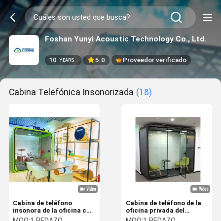
Foshan Yunyi Acoustic Technology Co., Ltd.
10
5.0
Proveedor verificado
YEARS
Cabina Telefónica Insonorizada
(18)
Cabina de teléfono
Cabina de teléfono de la
insonora de la oficina con
oficina privada del
la ventilación y el sistema
silencio con zona de
MOQ:
1 PEDAZO
MOQ:
1 PEDAZO