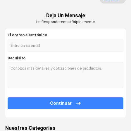
Puerta resistente al fuego
Deja Un Mensaje
Puerta a prueba de fuego
Le Responderemos Rápidamente
Pared de división movible
El correo electrónico
Partición de pared operable
tabique colgante
Requisito
Cabina telefónica insonorizada
Pod de reuniones de oficina
Consolador de oficina móvil
Continuar
Pared divisoria de vidrio de oficina
Nuestras Categorías