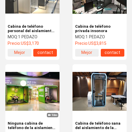
Cabina de teléfono
Cabina de teléfono
personal del aislamiento
privada insonora
sano
MOQ:
1 PEDAZO
MOQ:
1 PEDAZO
Precio:
US$3,170
Precio:
US$3,815
Mejor
contact
Mejor
contact
precio
precio
En Casa
Productos
Sobre
Recorrido
Nosotros
Por La
Ninguna cabina de
Cabina de teléfono sana
Fábrica
teléfono de la aislamiento
del aislamiento de la