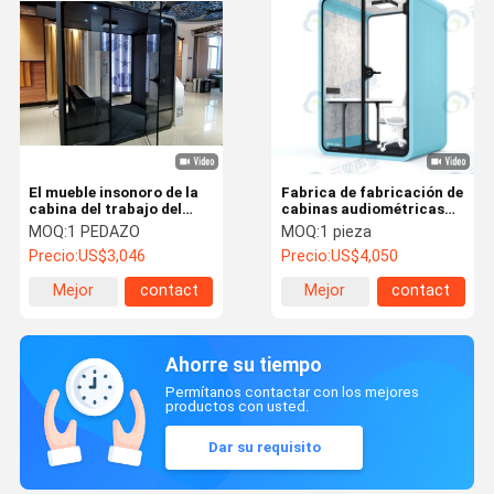
El mueble insonoro de la
Fabrica de fabricación de
cabina del trabajo del
cabinas audiométricas
silencio fácil monta para
cabinas insonorizadas
MOQ:
1 PEDAZO
MOQ:
1 pieza
los muebles
para bibliotecas de
Precio:
US$3,046
Precio:
US$4,050
reuniones de teléfonos
celulares para la venta
Mejor
contact
Mejor
contact
precio
precio
Ahorre su tiempo
Permítanos contactar con los mejores
productos con usted.
Dar su requisito