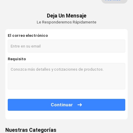
Puerta resistente al fuego
Deja Un Mensaje
Puerta a prueba de fuego
Le Responderemos Rápidamente
Pared de división movible
El correo electrónico
Partición de pared operable
tabique colgante
Requisito
Cabina telefónica insonorizada
Pod de reuniones de oficina
Consolador de oficina móvil
Continuar
Pared divisoria de vidrio de oficina
Nuestras Categorías