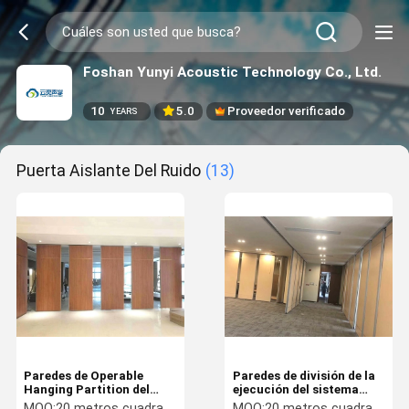
Foshan Yunyi Acoustic Technology Co., Ltd.
10
5.0
Proveedor verificado
YEARS
Puerta Aislante Del Ruido
(13)
Paredes de Operable
Paredes de división de la
Hanging Partition del
ejecución del sistema
arquitecto
manual
MOQ:
20 metros cuadrados
MOQ:
20 metros cuadrados