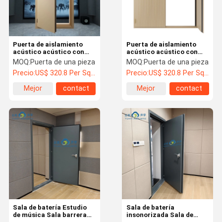
Puerta de aislamiento
Puerta de aislamiento
acústico acústico con
acústico acústico con
vidrio acústico 60
vidrio acústico 60
MOQ:
Puerta de una pieza
MOQ:
Puerta de una pieza
minutos Puerta única
minutos Puerta única
Precio:
US$ 320.8 Per Square Meter
Precio:
US$ 320.8 Per Square Meter
acústica a prueba de
acústica a prueba de
fuego STC 45dB
fuego STC 45dB
Mejor
contact
Mejor
contact
precio
precio
En Casa
Productos
Sobre
Recorrido
Nosotros
Por La
Sala de batería Estudio
Sala de batería
Fábrica
de música Sala barrera
insonorizada Sala de