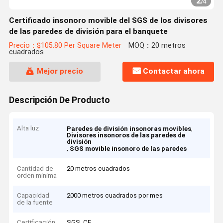
2
/
4
Certificado insonoro movible del SGS de los divisores
de las paredes de división para el banquete
Precio：$105.80 Per Square Meter
MOQ：20 metros
cuadrados
Mejor precio
Contactar ahora
Descripción De Producto
Alta luz
,
Paredes de división insonoras movibles
Divisores insonoros de las paredes de
división
,
SGS movible insonoro de las paredes
Cantidad de
20 metros cuadrados
orden mínima
Capacidad
2000 metros cuadrados por mes
de la fuente
Certificación
SGS, CE