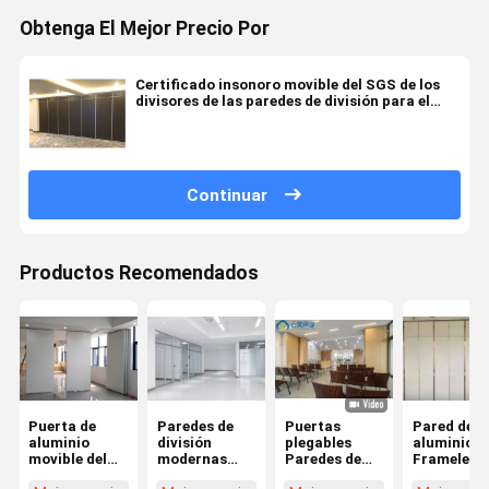
Obtenga El Mejor Precio Por
Certificado insonoro movible del SGS de los
divisores de las paredes de división para el
banquete
Continuar
Productos Recomendados
Puerta de
Paredes de
Puertas
Pared de
aluminio
división
plegables
aluminio
movible del
modernas
Paredes de
Frameless
marco de la
insonoras
separación de
insonora