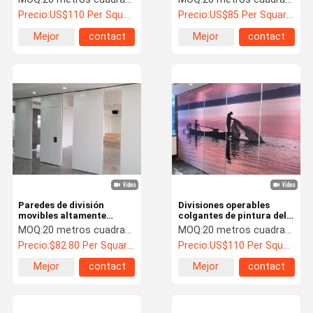
división del marco de
Precio:
US$110 Per Square Meter
Precio:
US$85 Per Square Meter
aluminio del OEM
Mejor
contact
Mejor
contact
precio
precio
Paredes de división
Divisiones operables
movibles altamente
colgantes de pintura del
flexibles del ODM del OEM
panel de las paredes de
MOQ:
20 metros cuadrados
MOQ:
20 metros cuadrados
que deslizan los tabiques
división del OEM
Precio:
$82.80 Per Square Meter
Precio:
US$110 Per Square Meter
insonoros
Mejor
contact
Mejor
contact
precio
precio