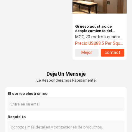
Grueso acústico de
desplazamiento del
tablero del panel 9m m de
MOQ:
20 metros cuadrados
la división de los tabiques
Precio:
US$88.5 Per Square Meter
del ODM del OEM
Mejor
contact
precio
Deja Un Mensaje
Le Responderemos Rápidamente
El correo electrónico
En Casa
Productos
Sobre
Recorrido
Requisito
Nosotros
Por La
Fábrica