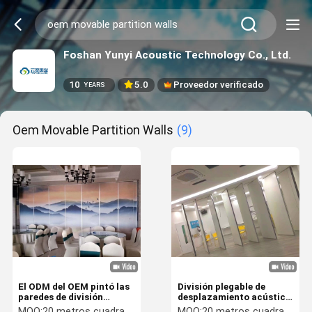
Foshan Yunyi Acoustic Technology Co., Ltd.
10
5.0
Proveedor verificado
YEARS
Oem Movable Partition Walls
(9)
El ODM del OEM pintó las
División plegable de
paredes de división
desplazamiento acústica
movibles
movible de las paredes de
MOQ:
20 metros cuadrados
MOQ:
20 metros cuadrados