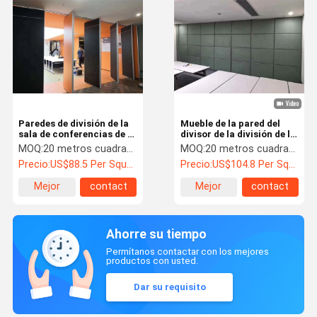
Paredes de división de la
Mueble de la pared del
sala de conferencias de la
divisor de la división de la
ejecución del OEM con
ejecución del ODM del
MOQ:
20 metros cuadrados
MOQ:
20 metros cuadrados
hasta 4 metros de altura
OEM de reducción de
Precio:
US$88.5 Per Square Meter
Precio:
US$104.8 Per Square Meter
ruido
Mejor
contact
Mejor
contact
precio
precio
Ahorre su tiempo
Permítanos contactar con los mejores
productos con usted.
Dar su requisito