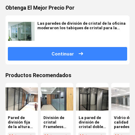
Obtenga El Mejor Precio Por
Las paredes de división de cristal de la oficina
moderaron los tabiques de cristal para la
oficina
Continuar
Productos Recomendados
Pared de
División de
La pared de
Vidrio de a
división fija
cristal
división de
calidad de 
de la altura
Frameless
cristal doble
paredes de
de la oficina
moderada
moderó el
división de