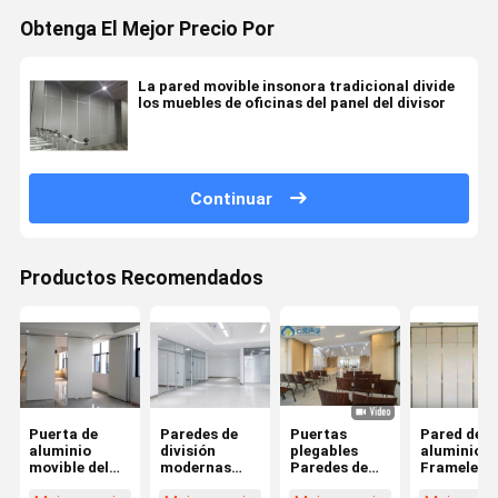
Obtenga El Mejor Precio Por
La pared movible insonora tradicional divide
los muebles de oficinas del panel del divisor
Continuar
Productos Recomendados
Puerta de
Paredes de
Puertas
Pared de
aluminio
división
plegables
aluminio
movible del
modernas
Paredes de
Frameless
marco de la
insonoras
separación de
insonora