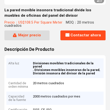
2
/
3
La pared movible insonora tradicional divide los
muebles de oficinas del panel del divisor
Precio：US$108.5 Per Square Meter
MOQ：20 metros
cuadrados
Mejor precio
Contactar ahora
Descripción De Producto
Alta luz
Divisiones movibles tradicionales de la
pared
,
,
Divisiones movibles insonoras de la pared
División insonora del divisor de la pared
Cantidad de
20 metros cuadrados
orden mínima
Capacidad
2000 metros cuadrados por mes
de la fuente
Certificación
SGS, CE, ISO